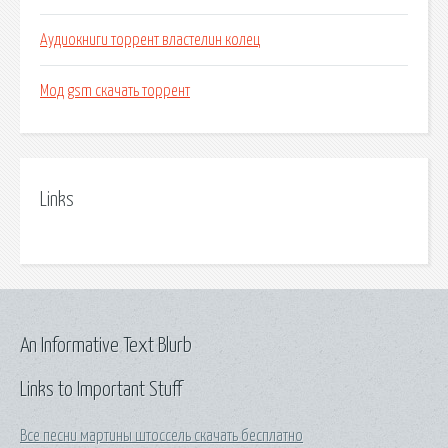
Аудиокниги торрент властелин колец
Мод gsm скачать торрент
Links
An Informative Text Blurb
Links to Important Stuff
Все песни мартины штоссель скачать бесплатно