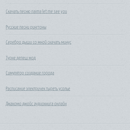
Скачать песню naima let me see you
Русские песни рингтоны
Серебро дыши со мной скачать минус
Турне депеш мод
Симулятор создание города
Расписание электричек тыреть усолье
Джакомо джойс аудиокнига онлайн