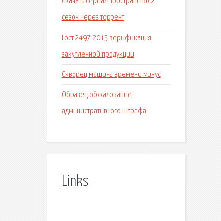
Скачать сериал пространство 2
сезон через торрент
Гост 2497 2013 верификация
закупленной продукции
Скворец машина времени минус
Образец обжалование
административного штрафа
Links