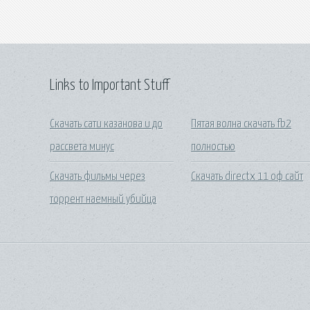
Links to Important Stuff
Скачать сати казанова и до
Пятая волна скачать fb2
рассвета минус
полностью
Скачать фильмы через
Скачать directx 11 оф сайт
торрент наемный убийца