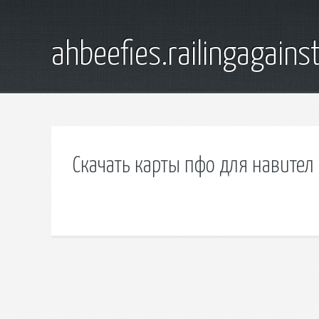
ahbeefies.railingagains
Скачать карты пфо для навител