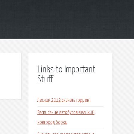
Links to Important
Stuff
Лесник 2012 скачать торрент
Расписание автобусов великий
новгород борки