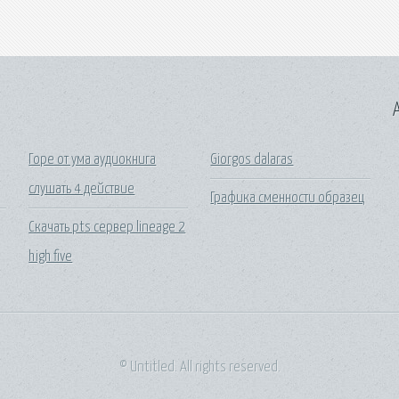
A
Горе от ума аудиокнига
Giorgos dalaras
слушать 4 действие
Графика сменности образец
Скачать pts сервер lineage 2
high five
© Untitled. All rights reserved.