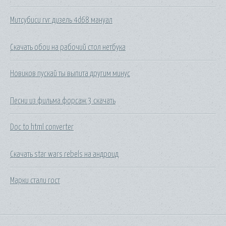
Митсубиси rvr дизель 4d68 мануал
Скачать обои на рабочий стол нетбука
Новиков пускай ты выпита другим минус
Песни из фильма форсаж 3 скачать
Doc to html converter
Скачать star wars rebels на андроид
Марки стали гост