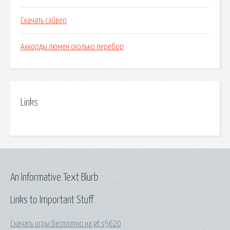
Скачать сайвер
Аккорды люмен сколько перебор
Links
An Informative Text Blurb
Links to Important Stuff
Скачать игры бесплатно на gt s5620