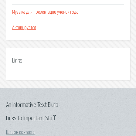
Музыка для презентации ученик года
Активируется
Links
An Informative Text Blurb
Links to Important Stuff
Шпион контакта