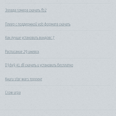
Эллада гомера скачать fb2
Плеер с поддержкой vob формата скачать
Как лучше установить виндовс 7
Расписание 29 ижевск
D3dx9 41 dll скачать и установить бесплатно
Книги star wars торрент
Crow игра