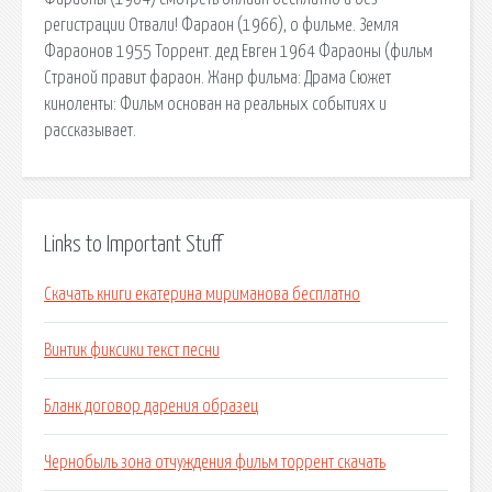
регистрации Отвали! Фараон (1966), о фильме. Земля
Фараонов 1955 Торрент. дед Евген 1964 Фараоны (фильм
Страной правит фараон. Жанр фильма: Драма Сюжет
киноленты: Фильм основан на реальных событиях и
рассказывает.
Links to Important Stuff
Скачать книги екатерина мириманова бесплатно
Винтик фиксики текст песни
Бланк договор дарения образец
Чернобыль зона отчуждения фильм торрент скачать