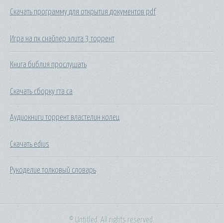
Скачать программу для открытия документов pdf
Игра на пк снайпер элита 3 торрент
Книга библия прослушать
Скачать сборку гта са
Аудиокниги торрент властелин колец
Скачать edius
Рукоделие толковый словарь
© Untitled. All rights reserved.