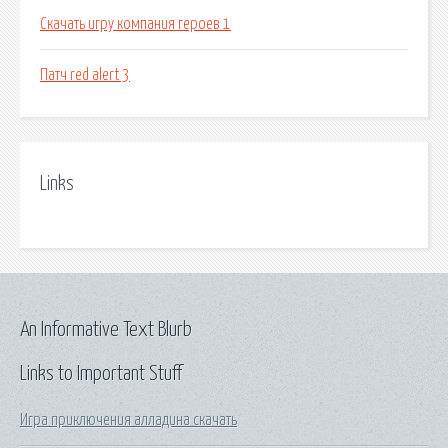
Скачать игру компания героев 1
Патч red alert 3
Links
An Informative Text Blurb
Links to Important Stuff
Игра приключения алладина скачать