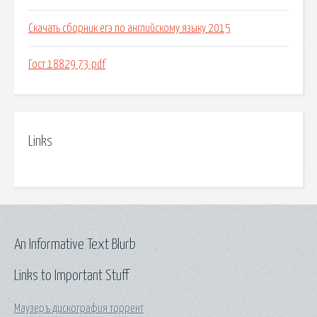
Скачать сборник егэ по английскому языку 2015
Гост 18829 73 pdf
Links
An Informative Text Blurb
Links to Important Stuff
Маузеръ дискография торрент