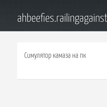
ahbeefies.railingagains
Симулятор камаза на пк