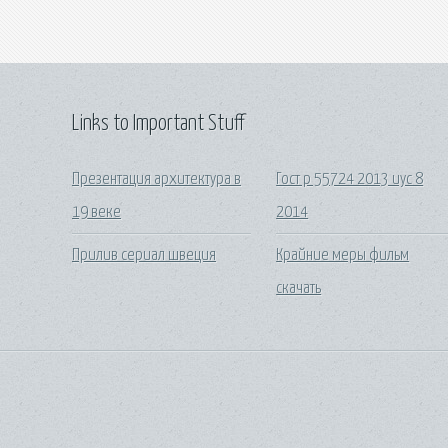
Links to Important Stuff
Презентация архитектура в
Гост р 55724 2013 иус 8
19 веке
2014
Прилив сериал швеция
Крайние меры фильм
скачать