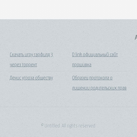
A
Скачать игру гарфилд 3
D link официальный сайт
через торрент
прошивка
Денис угроза обществу
Образец протокола о
лишении родительских прав
© Untitled. All rights reserved.