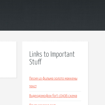
Links to Important
Stuff
Песня из фильма золото маккены
текст
Видеодомофон fort c0406 схема