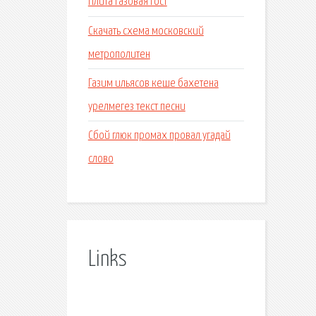
Плита газовая гост
Скачать схема московский
метрополитен
Газим ильясов кеше бахетена
урелмегез текст песни
Сбой глюк промах провал угадай
слово
Links