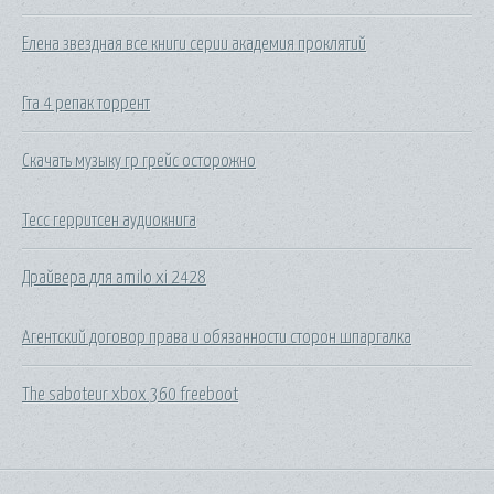
Елена звездная все книги серии академия проклятий
Гта 4 репак торрент
Скачать музыку гр грейс осторожно
Тесс герритсен аудиокнига
Драйвера для amilo xi 2428
Агентский договор права и обязанности сторон шпаргалка
The saboteur xbox 360 freeboot