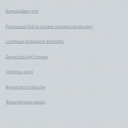
Видеодрайвер intel
Рукопашный бой по системе спецназа скачать книгу
Системные требования dead lights
Далласский клуб торрент
Гортензии книга
Журнал юрист фейсбук
Фильм мясники скачать