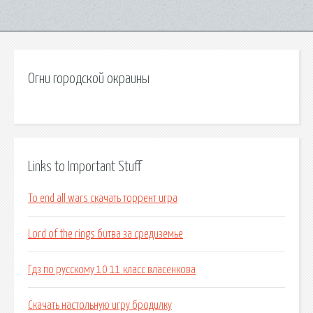
Огни городской окраины
Links to Important Stuff
To end all wars скачать торрент игра
Lord of the rings битва за средиземье
Гдз по русскому 10 11 класс власенкова
Скачать настольную игру бродилку