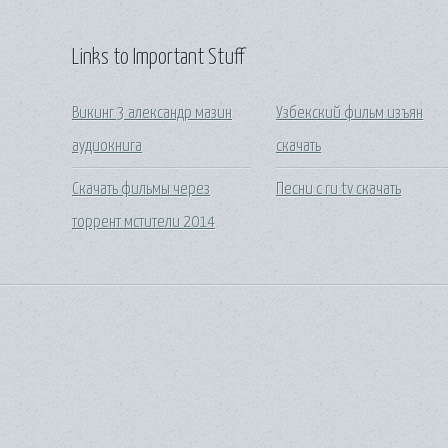
Links to Important Stuff
Викинг 3 александр мазин
Узбекский фильм изъян
аудиокнига
скачать
Скачать фильмы через
Песни с ru tv скачать
торрент мстители 2014