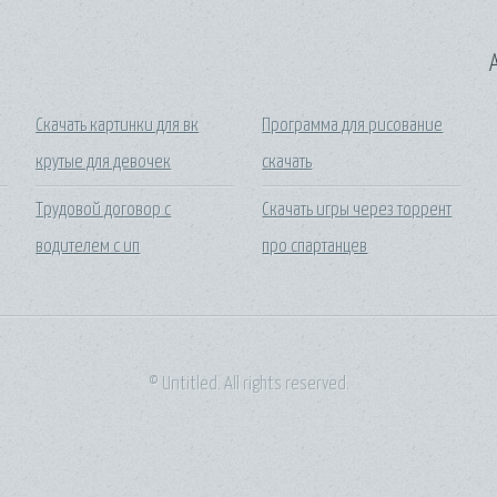
A
Скачать картинки для вк
Программа для рисование
крутые для девочек
скачать
Трудовой договор с
Скачать игры через торрент
водителем с ип
про спартанцев
© Untitled. All rights reserved.