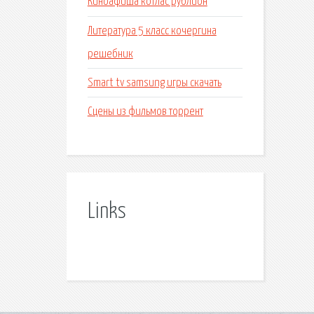
Киноафиша котлас рублион
Литература 5 класс кочергина
решебник
Smart tv samsung игры скачать
Сцены из фильмов торрент
Links