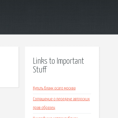
Links to Important
Stuff
Купить бланк осаго москва
Соглашение о передаче авторских
прав образец