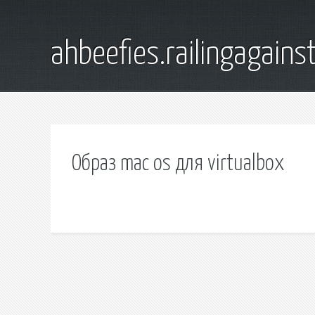
ahbeefies.railingagains
Образ mac os для virtualbox