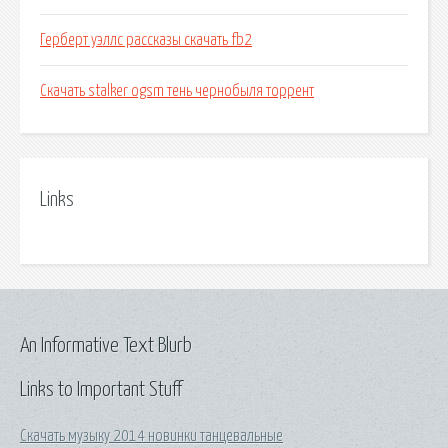
Герберт уэллс рассказы скачать fb2
Скачать stalker ogsm тень чернобыля торрент
Links
An Informative Text Blurb
Links to Important Stuff
Скачать музыку 2014 новинки танцевальные