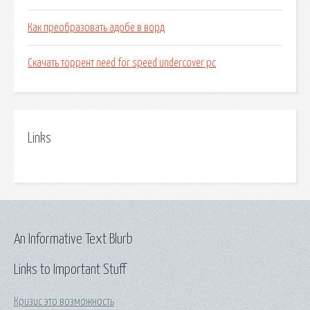
Как преобразовать адобе в ворд
Скачать торрент need for speed undercover pc
Links
An Informative Text Blurb
Links to Important Stuff
Кризис это возможность