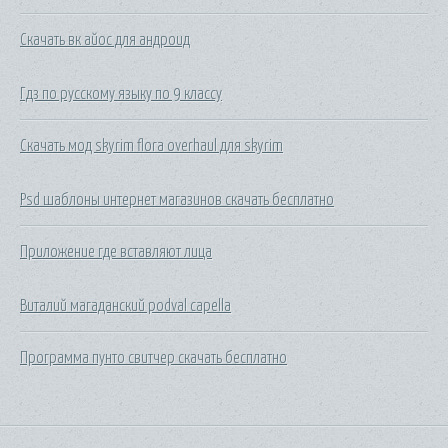
Скачать вк айос для андроид
Гдз по русскому языку по 9 классу
Скачать мод skyrim flora overhaul для skyrim
Psd шаблоны интернет магазинов скачать бесплатно
Приложение где вставляют лица
Виталий магаданский podval capella
Программа пунто свитчер скачать бесплатно