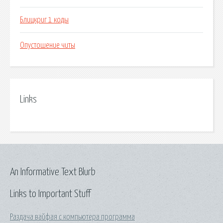
Блицкриг 1 коды
Опустошение читы
Links
An Informative Text Blurb
Links to Important Stuff
Раздача вайфая с компьютера программа