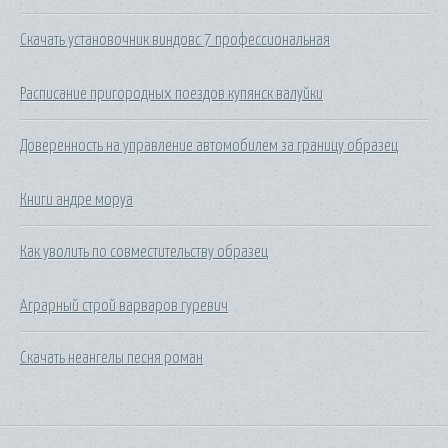
Скачать установочник виндовс 7 профессиональная
Расписание пригородных поездов купянск валуйки
Доверенность на управление автомобилем за границу образец
Книги андре моруа
Как уволить по совместительству образец
Аграрный строй варваров гуревич
Скачать неангелы песня роман