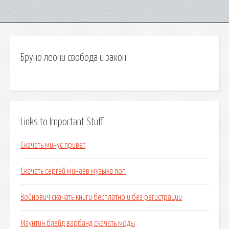
Бруно леони свобода и закон
Links to Important Stuff
Скачать минус привет
Скачать сергей минаев музыка поп
Войнович скачать книги бесплатно и без регистрации
Маунтин блейд варбанд скачать моды