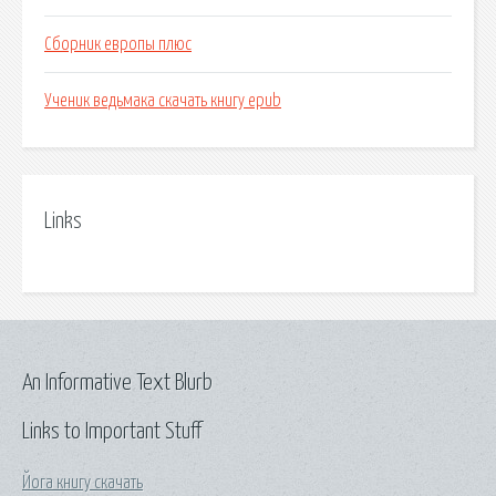
Сборник европы плюс
Ученик ведьмака скачать книгу epub
Links
An Informative Text Blurb
Links to Important Stuff
Йога книгу скачать