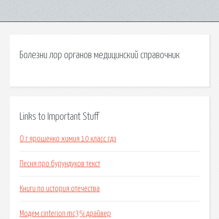
Болезни лор органов медицинский справочник
Links to Important Stuff
О г ярошенко химия 10 класс гдз
Песня про бурундуков текст
Книги по история отечества
Модем cinterion mc35i драйвер