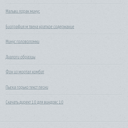
Мальви лорак минус
Биография м твена краткое содержание
Минус головоломки
Диалоги образцы
Фон из мортал комбат
Пьеха горько текст песни
Скачать директ 10 для виндовс 10